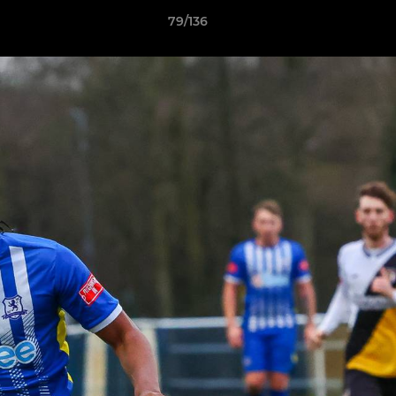
79/136