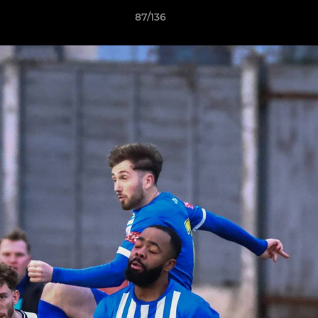
87/136